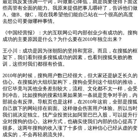
最近我反复强调一个词，叫做重心降低，就是我要使得下面这
些高管有全面的能力。我原来提倡把事儿嚼碎了，告诉他们做
A、做B、做C，现在我希望他们能自己站在一个很高的高度
去想公司要做哪种事情。
《中国经营报》：大的互联网公司内部创业少有成功的。搜狗
成功的主要原因是什么？为什么要在2010年独立出来？
王小川：成功是因为张朝阳的坚持和宽容。而且，在搜狐的框
架下，我们看到很多搜狐成功的因素，也看到搜狐失败的教
训，这些对我们都很有价值。
2010年的时候，搜狗用户数已经很大，但大家还是缺乏长久的
信心。在搜狐的大组织架构下，搜狗会受到这个组织的推动，
但它毕竟与其他业务差别较大，流程、文化都不太一样，会受
到冲击。比如搜狗的搜索结果如果第一条就是竞争对手的，内
部就会有反弹。导航页也是这样，在2010年这前，全部是搜狐
自己旗下的网站排在前面。这样做会伤害用户体验。所以当时
我们就决定独立。找产业投资比如阿里巴巴入股，可以提升行
业对搜狗的信心。这种方式，也确实使我们内部的信心提高了
很多。这两年搜狗的收入涨了十多倍，这种信心已经从虚的变
成实的，不会再轻易流失掉。