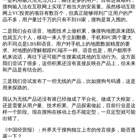
一是利用输入法充当入口，圈住更多的用户。目前进展顺利，
搜狗输入法在互联网上实现了相当大的安装量。虽然移动互联
网上VC投资的项目有数百个，但真正能够得到广泛用户的产
品不多，用户量过千万的只有不到10家，搜狗是算入围的。
二是我们会在语音、地图技术上做积累，像搜狗地图原来团队
也就五六十人，移动一来人手立刻翻番。手机和PC两个重大
的不同点是LBS和语音。用户对手机上的地图数据精度的要
求、对地图的理解都跟PC端不一样。语音也是，用户都用手
机来说话，再往下还可能产生搜索或其他的互动行为。这方面
我们尝试了很多，这些积累还没有直接反映在产品上，但未来
和产品是有结合的。
三是我们尝试发布了一些无线的产品，比如搜狗号码通，这是
用来探路的。
我认为无线产品还没有谁已经做成了平台化、做成了大框架，
还是需要从用户量、技术积累、产品探索做起，目前行业是这
样一个阶段。现在搜狗在移动上也不能定型，一旦定型就可能
出错了。
《中国经营报》：外界关于搜狗独立上市的传言很多，能否透
露一下？