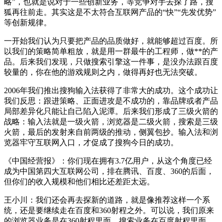
略”，也就是说对于一些创新业务，等竞争对手去探了路，搜
狐再往前走。其实这是不太符合互联网产品的“快”“先发优势”
等创新规律。
一开始我们认为只要把产品的品质做好，就能够超过百度。所
以我们的策略简单粗放，就是用一群最牛的工程师，做**的产
品。后来我们发现，只做搜索引擎这一件事，是没办法跟百度
较量的，你在他的游戏规则之内，做得再好也无法突破。
2006年我们推出搜狗输入法获得了非常大的成功。这个成功让
我们反思：跟进策略、正面进攻是不成功的，靠品牌或者产品
局部差异化只能让自己陷入泥潭。后来我们形成了三级火箭的
战略：输入法就是一级火箭，浏览器是二级火箭，搜索是三级
火箭，最后的发射来自前两级的推动，侧翼包抄。输入法和浏
览器牢守互联网入口，才促成了搜狗今日的成功。
《中国经营报》：你们现在拥有3.7亿用户，从这个角度已经
成为中国第四大互联网公司，排在腾讯、百度、360的后面，
但你们的收入规模和他们相比还差距太远。
王小川：我们还会再去探新的道路，就是像推荐这样一个系
统，还是要继续走在百度和360射程之外。可以说，我们原来
的浏览器业务是在360射程里面，搜索业务在百度射程里面，