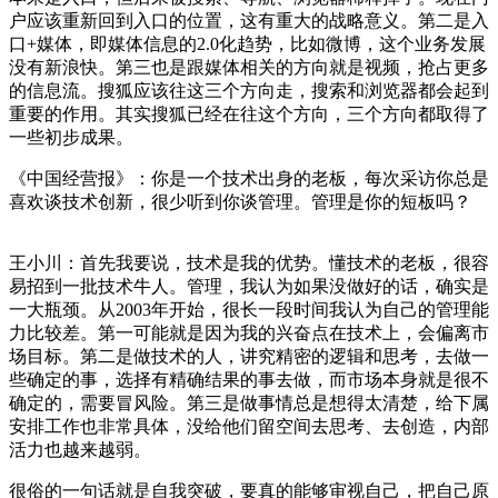
户应该重新回到入口的位置，这有重大的战略意义。第二是入
口+媒体，即媒体信息的2.0化趋势，比如微博，这个业务发展
没有新浪快。第三也是跟媒体相关的方向就是视频，抢占更多
的信息流。搜狐应该往这三个方向走，搜索和浏览器都会起到
重要的作用。其实搜狐已经在往这个方向，三个方向都取得了
一些初步成果。
《中国经营报》：你是一个技术出身的老板，每次采访你总是
喜欢谈技术创新，很少听到你谈管理。管理是你的短板吗？
王小川：首先我要说，技术是我的优势。懂技术的老板，很容
易招到一批技术牛人。管理，我认为如果没做好的话，确实是
一大瓶颈。从2003年开始，很长一段时间我认为自己的管理能
力比较差。第一可能就是因为我的兴奋点在技术上，会偏离市
场目标。第二是做技术的人，讲究精密的逻辑和思考，去做一
些确定的事，选择有精确结果的事去做，而市场本身就是很不
确定的，需要冒风险。第三是做事情总是想得太清楚，给下属
安排工作也非常具体，没给他们留空间去思考、去创造，内部
活力也越来越弱。
很俗的一句话就是自我突破，要真的能够审视自己，把自己原