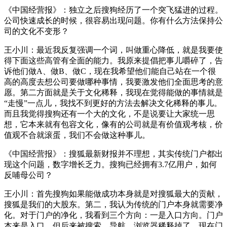
《中国经营报》：独立之后搜狗经历了一个突飞猛进的过程。
公司快速成长的时候，很容易出现问题。你有什么方法保持公
司的文化不变形？
王小川：最近我反复强调一个词，叫做重心降低，就是我要使
得下面这些高管有全面的能力。我原来提倡把事儿嚼碎了，告
诉他们做A、做B、做C，现在我希望他们能自己站在一个很
高的高度去想公司要做哪种事情，我要激发他们全面思考的意
愿。第二方面就是关于文化稀释，我现在觉得能做的事情就是
“走慢”一点儿，我找不到更好的方法去解决文化稀释的事儿。
而且我觉得搜狗还有一个大的文化，不是说要让大家统一思
想，它本来就有包容文化，像有的公司就是有价值观考核，价
值观不合就滚蛋，我们不会做这种事儿。
《中国经营报》：搜狐最新财报并不理想，其实传统门户都出
现这个问题，数字增长乏力。搜狗已经拥有3.7亿用户，如何
反哺母公司？
王小川：首先搜狗如果能做成功本身就是对搜狐最大的贡献，
搜狐是我们的大股东。第二，我认为传统的门户本身就需要净
化。对于门户的净化，我看到三个方向：一是入口方向。门户
本来是入口，但后来被搜索、导航、浏览器稀释掉了。现在门