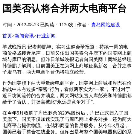
国美否认将合并两大电商平台
时间：2012-08-23 已阅读：1120次 | 作者：
青岛网站建设
首页
>
新闻资讯
>
行业新闻
羊城晚报讯 记者帅鹏坤、实习生赵会翠报道：持续一周的电
商价格战接近尾声，日前又传出国美将合并旗下的国美网上商
城与库巴的消息。但昨日羊城晚报记者向国美网上商城总经理
韩德鹏了解到，目前国美正在为网上商城征集新名，合并之事
子虚乌有，两大电商平台仍将独立经营。
作为国美旗下两大重量级电商平台，国美网上商城和库巴在价
格战中未有过多“亲密”行为，看似两家实为“一家”。不过对于
近日坊间流传的合并消息，两大网站负责人库彭亮和韩德鹏都
给予了否认，并扬言彼此“永远是竞争对手”。
在今年5月收购了库巴剩余的20%股份后，库巴正式归入了国
美旗下。国美不仅加速实现了与库巴网上业务对接，还为两大
电商平台提供物流、仓储和商品的售后服务。从今年3月起，
国美已着手整合在线业务。但库巴是与整个国美电器集团的系