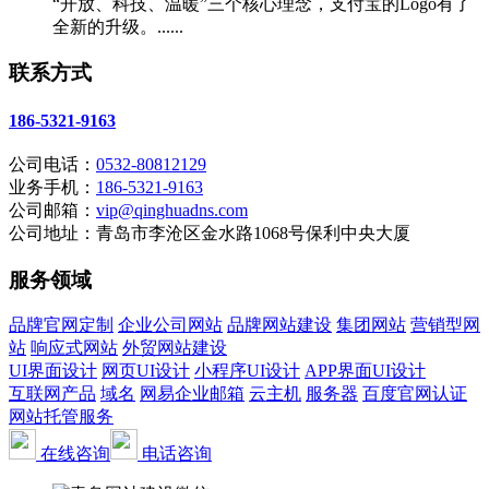
“开放、科技、温暖”三个核心理念，支付宝的Logo有了
全新的升级。......
联系方式
186-5321-9163
公司电话：
0532-80812129
业务手机：
186-5321-9163
公司邮箱：
vip@qinghuadns.com
公司地址：青岛市李沧区金水路1068号保利中央大厦
服务领域
品牌官网定制
企业公司网站
品牌网站建设
集团网站
营销型网
站
响应式网站
外贸网站建设
UI界面设计
网页UI设计
小程序UI设计
APP界面UI设计
互联网产品
域名
网易企业邮箱
云主机
服务器
百度官网认证
网站托管服务
在线咨询
电话咨询