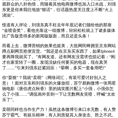
观群众的八卦热情，而随着其他电商微博也加入口水战，刘强
东更是你来我往地放“狠话”，往话题热度关注度上不断“火上
浇油”。
怪道有人评论，刘强东真不枉去年年底记者们颁给他的那座
“金喷壶奖”，看他光靠这一组微博，轻轻松松就上了诸多媒体
比广告版贵得多的新闻版版面，而且还是头条！
而看上去，微博营销的效果也挺美，大批网民蜂拥至京东网站
蹲点刷网页抢便宜货。“我还是在京东买东西了，如果Iphone4
要再降我就买了。”有网友道。还有网友没需求也惦记着：“刚
才在家里转了一圈，发现没缺任何要买的电器，现在真哭
了……”引来刘强东赶紧回应：“晕啊，多买一套备用吧!”
你“耍狠”？我就“卖萌”（网络词汇，有装可爱讨好别人之
意）！面对京东和刘强东的火爆放招，苏宁易购微博一张周星
驰电影《唐伯虎点秋香》里的搞笑图片配上“小强，小强你怎
么了小强……”调侃画外音则一下让无数网友笑喷，呼喊“太欢
乐了”。
卖萌同样也当作生产力！虽然这条微博引来口水无数，有人赞
苏宁霸气、有娱乐精神，有人则质疑其人身攻击、胜之不武。