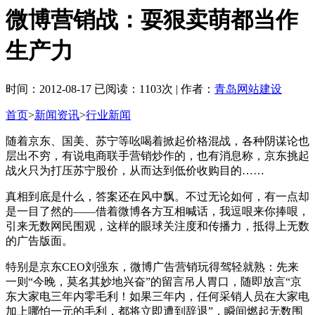
微博营销战：耍狠卖萌都当作
生产力
时间：2012-08-17 已阅读：1103次 | 作者：
青岛网站建设
首页
>
新闻资讯
>
行业新闻
随着京东、国美、苏宁等吆喝着掀起价格混战，各种阴谋论也
层出不穷，有说电商联手营销炒作的，也有消息称，京东挑起
战火只为打压苏宁股价，从而达到低价收购目的……
真相到底是什么，答案还在风中飘。不过无论如何，有一点却
是一目了然的——借着微博各方互相喊话，我逗哏来你捧哏，
引来无数网民围观，这样的眼球关注度和传播力，抵得上无数
的广告版面。
特别是京东CEO刘强东，微博广告营销玩得驾轻就熟：先来
一则“今晚，莫名其妙地兴奋”的留言吊人胃口，随即放言“京
东大家电三年内零毛利！如果三年内，任何采销人员在大家电
加上哪怕一元的毛利，都将立即遭到辞退”，瞬间燃起无数围