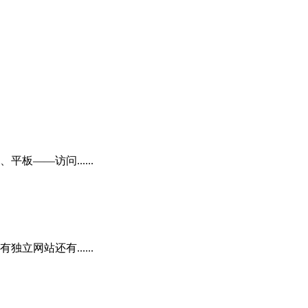
——访问......
网站还有......