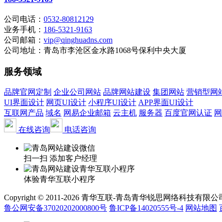
公司电话：
0532-80812129
业务手机：
186-5321-9163
公司邮箱：
vip@qinghuadns.com
公司地址：青岛市李沧区金水路1068号保利中央大厦
服务领域
品牌官网定制
企业公司网站
品牌网站建设
集团网站
营销型网
UI界面设计
网页UI设计
小程序UI设计
APP界面UI设计
互联网产品
域名
网易企业邮箱
云主机
服务器
百度官网认证
网
在线咨询
电话咨询
扫一扫 添加客户经理
体验青华互联小程序
Copyright © 2011-2026 青华互联-青岛青华锐思网络科技有限公司 www.qin
鲁公网安备37020202000800号
鲁ICP备14020555号-4
网站地图