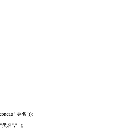
.concat(" 类名"));
("类名"," ");