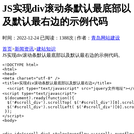
JS实现div滚动条默认最底部以
及默认最右边的示例代码
时间：2022-12-24 已阅读：1388次 | 作者：
青岛网站建设
首页
>
新闻资讯
>
建站知识
JS实现div滚动条默认最底部以及默认最右边的示例代码。
<!DOCTYPE html> 

<html> 

<head> 

<meta charset="utf-8" /> 

<title>实现div滚动条默认最底部以及默认最右边</title> 

  <script type="text/javascript" src="jquery文件地址"></s
<script type="text/javascript">

 $(document).ready(function(){

  $('#scroll_div').scrollTop( $('#scroll_div')[0].scrol
  $('#scroll_div').scrollLeft( $('#scroll_div')[0].scro
 });

</script>

<body>

<div id="scroll_div" style="overflow-y:scroll; overflow