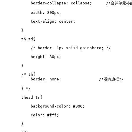
            border-collapse: collapse;      /*合并单元格
            width: 800px;

            text-align: center;

        }

        th,td{

            /* border: 1px solid gainsboro; */

            height: 30px;

        }

        /* th{

            border: none;                /*没有边框*/

        } */

        thead tr{

            background-color: #000;

            color: #fff;

        }
