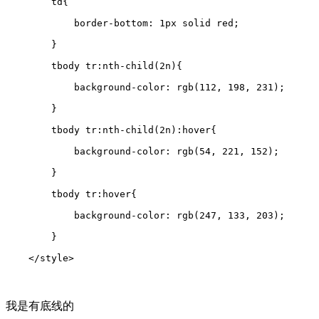
        td{

            border-bottom: 1px solid red;

        }

        tbody tr:nth-child(2n){

            background-color: rgb(112, 198, 231);

        }

        tbody tr:nth-child(2n):hover{

            background-color: rgb(54, 221, 152);

        }

        tbody tr:hover{

            background-color: rgb(247, 133, 203);

        }

    </style>
我是有底线的