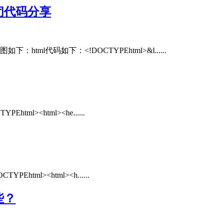
闭代码分享
l代码如下：<!DOCTYPEhtml>&l......
><html><he......
l><html><h......
些？