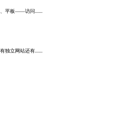
——访问......
网站还有......