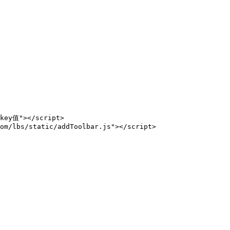
key值"></script>

om/lbs/static/addToolbar.js"></script>