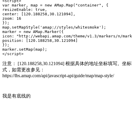
<script>

var marker, map = new AMap.Map("container", {

resizeEnable: true,

center: [120.188258,30.121094],

zoom: 16

});

map.setMapStyle('amap://styles/whitesmoke');

marker = new AMap.Marker({

icon: "http://webapi.amap.com/theme/v1.3/markers/n/mark
position: [120.188258,30.121094]

});

marker.setMap(map);

</script>
注意： [120.188258,30.121094] 根据具体的地址坐标填写。坐标获取：https://
式，如需更改参见：
https://lbs.amap.com/api/javascript-api/guide/map/map-style/
我是有底线的