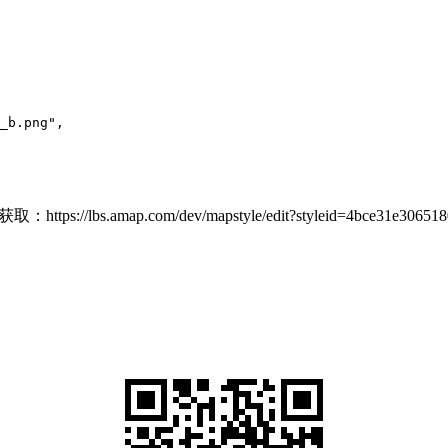
_b.png",

lbs.amap.com/dev/mapstyle/edit?styleid=4bce31e30651809