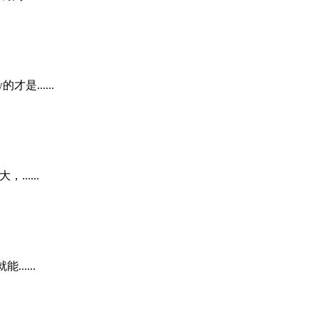
......
.....
....