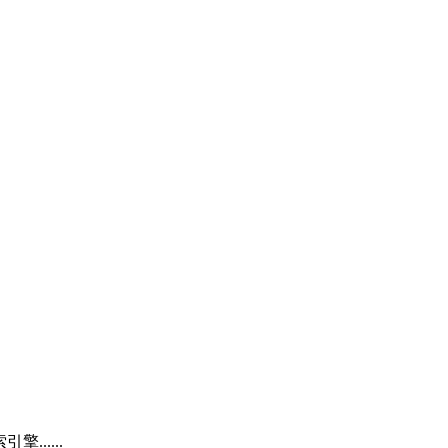
.....