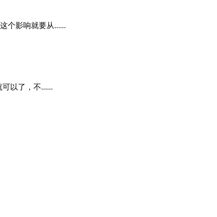
响就要从......
，不......