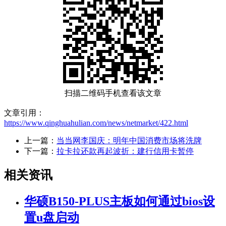
扫描二维码手机查看该文章
文章引用：
https://www.qinghuahulian.com/news/netmarket/422.html
上一篇：
当当网李国庆：明年中国消费市场将洗牌
下一篇：
拉卡拉还款再起波折：建行信用卡暂停
相关资讯
华硕B150-PLUS主板如何通过bios设
置u盘启动