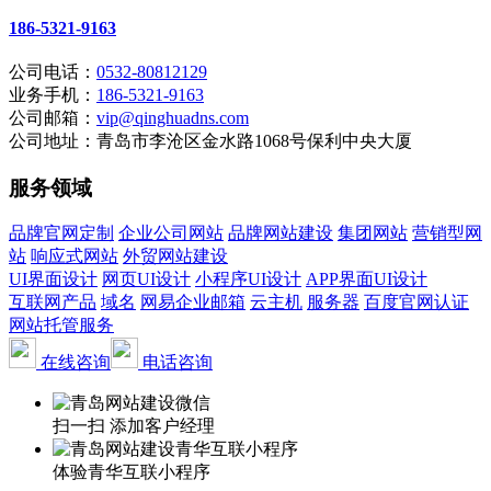
186-5321-9163
公司电话：
0532-80812129
业务手机：
186-5321-9163
公司邮箱：
vip@qinghuadns.com
公司地址：青岛市李沧区金水路1068号保利中央大厦
服务领域
品牌官网定制
企业公司网站
品牌网站建设
集团网站
营销型网
站
响应式网站
外贸网站建设
UI界面设计
网页UI设计
小程序UI设计
APP界面UI设计
互联网产品
域名
网易企业邮箱
云主机
服务器
百度官网认证
网站托管服务
在线咨询
电话咨询
扫一扫 添加客户经理
体验青华互联小程序