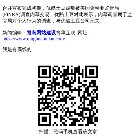
合并宣布完成初期，优酷土豆被曝被美国金融业监管局
(FINRA)调查内幕交易，优酷土豆对此表示，内幕调查属于监
管局对个人行为的调查，与优酷土豆公司无关。
新闻编辑：
青岛网站建设
青华互联 网址：
https://www.qinghuahulian.com/
我是有底线的
扫描二维码手机查看该文章