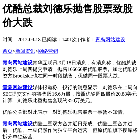
优酷总裁刘德乐抛售股票致股
价大跌
时间：2012-09-18 已阅读：1401次 | 作者：
青岛网站建设
首页
>
新闻资讯
>
网络营销
青岛网站建设
青华互联讯 9月18日消息，有消息称，优酷总裁
刘德乐上周四提交申请，抛售166666股优酷股票。加之优酷投
资方Brookside也在同一时段抛售，优酷周一股票大跌。
青岛网站建设
媒体报道称，投行的消息显示，刘德乐在上周向
SEC提交文件称将售股16.6万股，按照优酷周四股价20.88美元
计算，刘德乐此番抛售套现约350万美元。
优酷公关部对此表示，对刘德乐抛售股票一事暂不知情。
青岛网站建设
优酷土豆双方合并近日完成。优酷土豆合并过
后，优酷、土豆仍然作为独立平台运营，但原优酷旗下搜库将
拆分单独运营。