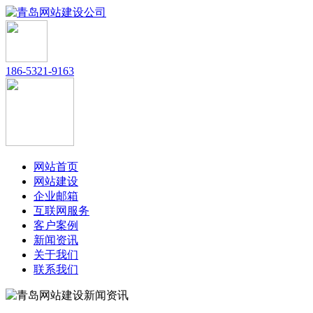
186-5321-9163
网站首页
网站建设
企业邮箱
互联网服务
客户案例
新闻资讯
关于我们
联系我们