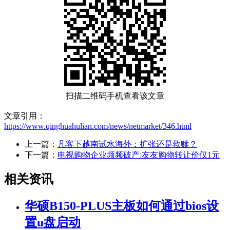
扫描二维码手机查看该文章
文章引用：
https://www.qinghuahulian.com/news/netmarket/346.html
上一篇：
凡客下越南试水海外：扩张还是救赎？
下一篇：
电视购物企业频频破产:友友购物转让价仅1元
相关资讯
华硕B150-PLUS主板如何通过bios设
置u盘启动