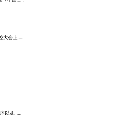
......
......