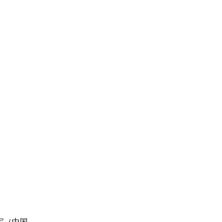
......