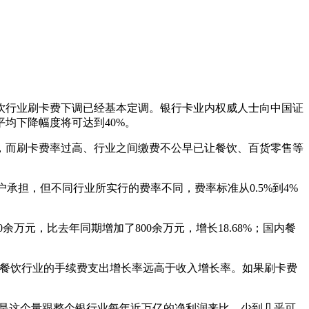
饮行业刷卡费下调已经基本定调。银行卡业内权威人士向中国证
均下降幅度将可达到40%。
，而刷卡费率过高、行业之间缴费不公早已让餐饮、百货零售等
户承担，但不同行业所实行的费率不同，费率标准从0.5%到4%
余万元，比去年同期增加了800余万元，增长18.68%；国内餐
和餐饮行业的手续费支出增长率远高于收入增长率。如果刷卡费
只是这个量跟整个银行业每年近万亿的净利润来比，少到几乎可