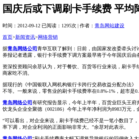
国庆后或下调刷卡手续费 平均降
时间：2012-09-12 已阅读：1295次 | 作者：
青岛网站建设
首页
>
新闻资讯
>
网络营销
据
青岛网络公司
青华互联了解到：日前，由国家发改委牵头讨
券报记者透露，银行卡手续费下调方案最早将于今年国庆后由
资深投资顾问余荩认为，对于餐饮、百货等行业来说，刷卡手
商家吃不消。
据现行的《中国银联入网机构银行卡跨行交易收益分配办法》《银复
不等。一般来说，零售业的刷卡手续费率在0.8%-1%，超市是0.
青岛网络公司
有研究报告显示，今年上半年，百货业巨头王府井（6
饮龙头企业全聚德（002186）今年上半年净利润为8983万元，
“可以看出，对企业来说，刷卡手续费已经不是一笔小数目了
率下调，对企业利润的正面影响非常大。”余荩对此表示。
青岛网络公司
“刷卡手续费率大幅下调将导致银行的回佣收入