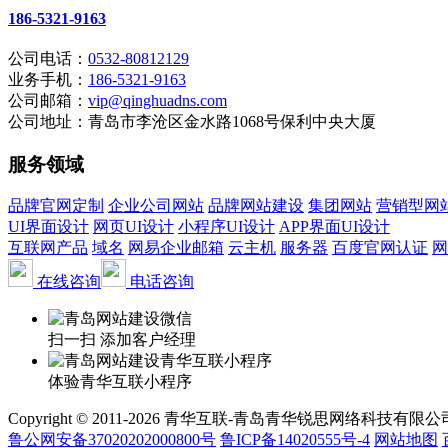
186-5321-9163
公司电话：
0532-80812129
业务手机：
186-5321-9163
公司邮箱：
vip@qinghuadns.com
公司地址：青岛市李沧区金水路1068号保利中央大厦
服务领域
品牌官网定制
企业公司网站
品牌网站建设
集团网站
营销型网
UI界面设计
网页UI设计
小程序UI设计
APP界面UI设计
互联网产品
域名
网易企业邮箱
云主机
服务器
百度官网认证
网
在线咨询
电话咨询
扫一扫 添加客户经理
体验青华互联小程序
Copyright © 2011-2026 青华互联-青岛青华锐思网络科技有限公司 www.qin
鲁公网安备37020202000800号
鲁ICP备14020555号-4
网站地图