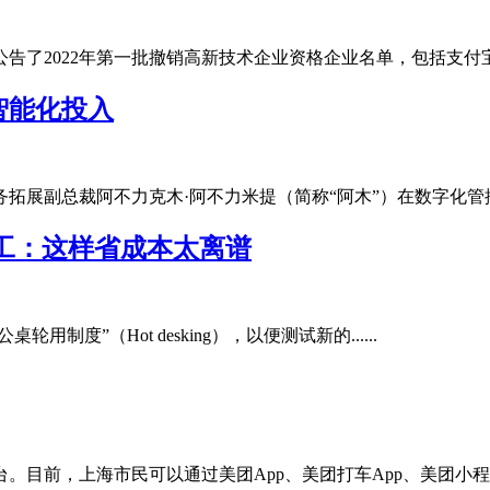
了2022年第一批撤销高新技术企业资格企业名单，包括支付宝（中国
智能化投入
展副总裁阿不力克木·阿不力米提（简称“阿木”）在数字化管控大会上
员工：这样省成本太离谱
轮用制度”（Hot desking），以便测试新的......
目前，上海市民可以通过美团App、美团打车App、美团小程序以及