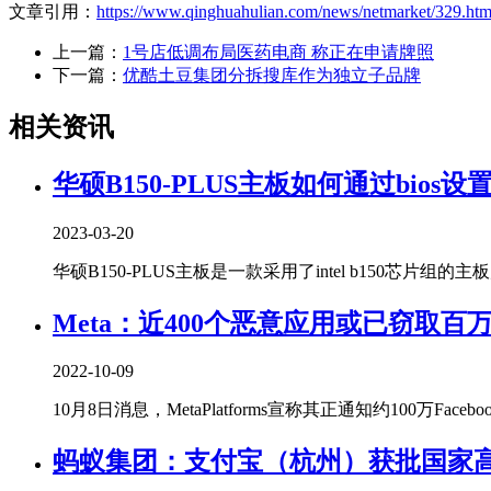
文章引用：
https://www.qinghuahulian.com/news/netmarket/329.htm
上一篇：
1号店低调布局医药电商 称正在申请牌照
下一篇：
优酷土豆集团分拆搜库作为独立子品牌
相关资讯
华硕B150-PLUS主板如何通过bios设
2023-03-20
华硕B150-PLUS主板是一款采用了intel b150芯片组的主
Meta：近400个恶意应用或已窃取百
2022-10-09
10月8日消息，MetaPlatforms宣称其正通知约100万Facebo
蚂蚁集团：支付宝（杭州）获批国家