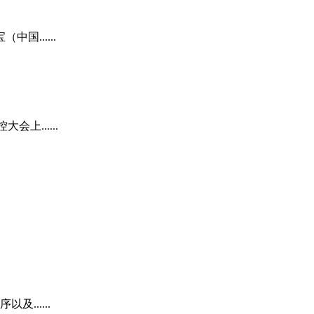
......
......
......