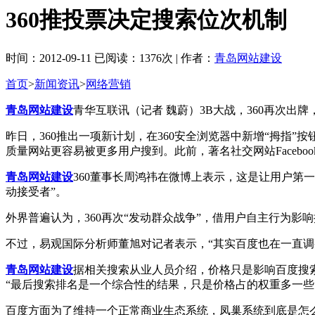
360推投票决定搜索位次机制
时间：2012-09-11 已阅读：1376次 | 作者：
青岛网站建设
首页
>
新闻资讯
>
网络营销
青岛网站建设
青华互联讯（记者 魏蔚）3B大战，360再次出
昨日，360推出一项新计划，在360安全浏览器中新增“拇指
质量网站更容易被更多用户搜到。此前，著名社交网站Facebook、
青岛网站建设
360董事长周鸿祎在微博上表示，这是让用户第
动接受者”。
外界普遍认为，360再次“发动群众战争”，借用户自主行为影响
不过，易观国际分析师董旭对记者表示，“其实百度也在一直调
青岛网站建设
据相关搜索从业人员介绍，价格只是影响百度搜索
“最后搜索排名是一个综合性的结果，只是价格占的权重多一些
百度方面为了维持一个正常商业生态系统，凤巢系统到底是怎