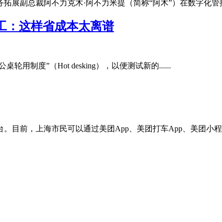
展副总裁阿不力克木·阿不力米提（简称“阿木”）在数字化管控大会上
员工：这样省成本太离谱
轮用制度”（Hot desking），以便测试新的......
目前，上海市民可以通过美团App、美团打车App、美团小程序以及