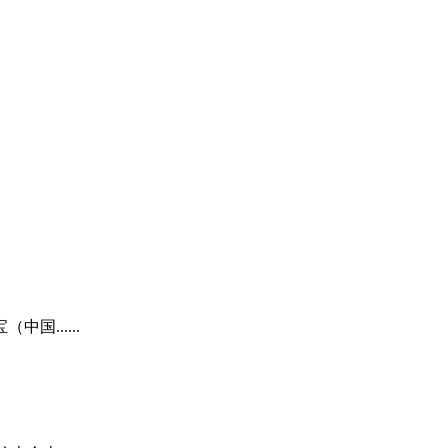
......