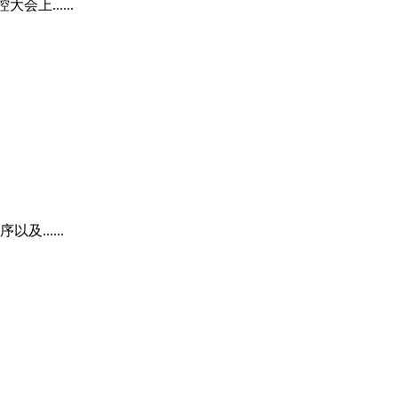
......
......