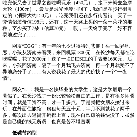
吃完饭又去了世界之窗吃喝玩乐（450元），接下来就去坐摩
天轮（100元），最后是烛光晚餐时间了，我们是在步行街度
过的（消费大约150元），吃完我们还在步行街逛街，买了一
套情侣装价值198元，还有，这一天路上买的一朵一朵花的那
种，至少买了7朵（估算70元），哎，一天终于完了，好不容
易地过完了……
网友“EGG”：有一年的七夕过得特别悲催！头一回异地
恋，小孩从济南来看我，来回机票1800元，在长沙每天都在吃
吃喝喝，花了2000元！送了一块DIESEL的手表要1680元。后
来，小孩回济南，隔了一个月我飞去济南，再一个月就受不了
异地恋分手了……有人说我花了最大的代价找了一个“一夜
情”。
网友“L”：我是一名快毕业的大学生，这是大学最后一个
暑假了。在长沙找了一份比较轻松自由的工作，是有很多闲暇
时间，就是工资不高，才一千多点。于是就把女朋友接过来
玩，在外面住旅馆，房租每天五十元，半月不到就花了两千
多，每次出去逛街开销都上百，现在自己赚的钱快没了，虽然
是自己赚的钱无所谓，也真是苦不堪言啊！
低碳节约型