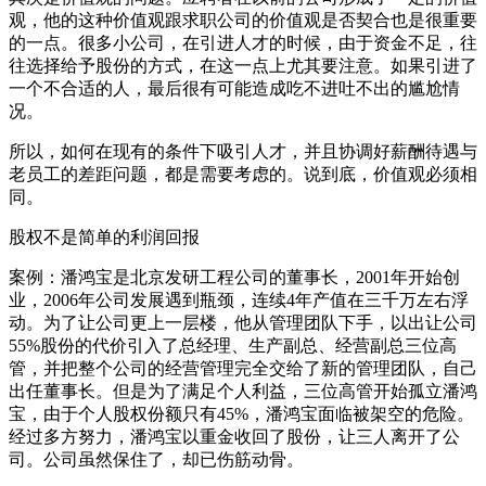
观，他的这种价值观跟求职公司的价值观是否契合也是很重要
的一点。很多小公司，在引进人才的时候，由于资金不足，往
往选择给予股份的方式，在这一点上尤其要注意。如果引进了
一个不合适的人，最后很有可能造成吃不进吐不出的尴尬情
况。
所以，如何在现有的条件下吸引人才，并且协调好薪酬待遇与
老员工的差距问题，都是需要考虑的。说到底，价值观必须相
同。
股权不是简单的利润回报
案例：潘鸿宝是北京发研工程公司的董事长，2001年开始创
业，2006年公司发展遇到瓶颈，连续4年产值在三千万左右浮
动。为了让公司更上一层楼，他从管理团队下手，以出让公司
55%股份的代价引入了总经理、生产副总、经营副总三位高
管，并把整个公司的经营管理完全交给了新的管理团队，自己
出任董事长。但是为了满足个人利益，三位高管开始孤立潘鸿
宝，由于个人股权份额只有45%，潘鸿宝面临被架空的危险。
经过多方努力，潘鸿宝以重金收回了股份，让三人离开了公
司。公司虽然保住了，却已伤筋动骨。