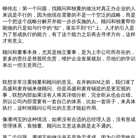
柳传志：第一个问题，找顾问和独董的做法对真正办企业的人
来说是不行的，因为他现在需要的不是一个空泛的战略，而是
一个把这个战略分解开并能一步步实施的人。顾问和独董帮你
能做的只是知与行中的“知”，落实不到“行”上。人才的引入是
为了形成执行的能力，有了这个能力之后再去寻求方向，这样
才有意义。
顾问和董事本身，尤其是独立董事，是为上市公司而存在的，
更多的责任是替股民负责，维护企业发展规划，尽他们的学识
来出一些主意而已。
联想非常注重独董和顾问的意见。在并购IBM之前，我们请了
高盛和麦肯锡来做顾问。但是高盛和麦肯锡提的是更宏观的
事，联想内部如果没有人将其详细分析，完全听从也会出错。
所以公司内部需要有一套自己的体系，比如一套班子，来具体
执行，这时候顾问公司出的主意才能起作用。
像潘鸿宝的这种情况，如果没有合适的总经理人选，没有形成
管理体系，靠独董、顾问出主意这条路是走不通的。
第二个问题，潘鸿宝的做法并不是急于求成，因为公司营收在