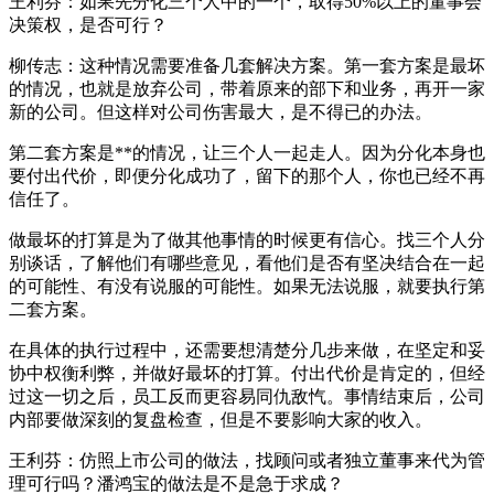
王利芬：如果先分化三个人中的一个，取得50%以上的董事会
决策权，是否可行？
柳传志：这种情况需要准备几套解决方案。第一套方案是最坏
的情况，也就是放弃公司，带着原来的部下和业务，再开一家
新的公司。但这样对公司伤害最大，是不得已的办法。
第二套方案是**的情况，让三个人一起走人。因为分化本身也
要付出代价，即便分化成功了，留下的那个人，你也已经不再
信任了。
做最坏的打算是为了做其他事情的时候更有信心。找三个人分
别谈话，了解他们有哪些意见，看他们是否有坚决结合在一起
的可能性、有没有说服的可能性。如果无法说服，就要执行第
二套方案。
在具体的执行过程中，还需要想清楚分几步来做，在坚定和妥
协中权衡利弊，并做好最坏的打算。付出代价是肯定的，但经
过这一切之后，员工反而更容易同仇敌忾。事情结束后，公司
内部要做深刻的复盘检查，但是不要影响大家的收入。
王利芬：仿照上市公司的做法，找顾问或者独立董事来代为管
理可行吗？潘鸿宝的做法是不是急于求成？