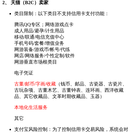
2、 天猫（B2C）卖家
类目限制：以下类目不支持信用卡支付功能：
腾讯QQ专区；网络游戏点卡
成人用品/避孕/计生用品
移动/联通/电信充值中心
手机号码/套餐/增值业务
网游装备/游戏币/帐号/代练
网店/网络服务/个性定制/软件
网游垂直市场根类目
电子凭证
古董/邮币/字画/收藏
（钱币、邮品、古瓷器、古瓷片、
古玩杂项、古董木艺、古董钟表、连环画、西洋收藏
品、其它收藏品、文革时期收藏品、玉器）
本地化生活服务
其它
支付宝风险控制：为了控制信用卡交易风险，系统会对