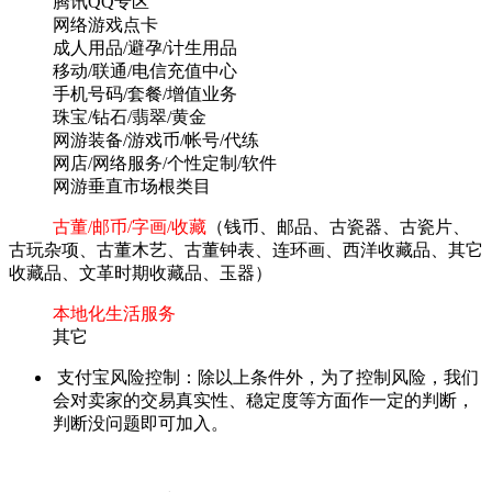
腾讯QQ专区
网络游戏点卡
成人用品/避孕/计生用品
移动/联通/电信充值中心
手机号码/套餐/增值业务
珠宝/钻石/翡翠/黄金
网游装备/游戏币/帐号/代练
网店/网络服务/个性定制/软件
网游垂直市场根类目
古董/邮币/字画/收藏
（钱币、邮品、古瓷器、古瓷片、
古玩杂项、古董木艺、古董钟表、连环画、西洋收藏品、其它
收藏品、文革时期收藏品、玉器）
本地化生活服务
其它
支付宝风险控制：除以上条件外，为了控制风险，我们
会对卖家的交易真实性、稳定度等方面作一定的判断，
判断没问题即可加入。