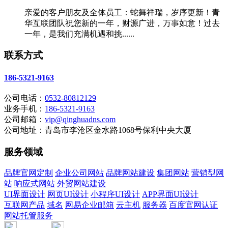
亲爱的客户朋友及全体员工：蛇舞祥瑞，岁序更新！青
华互联团队祝您新的一年，财源广进，万事如意！过去
一年，是我们充满机遇和挑......
联系方式
186-5321-9163
公司电话：
0532-80812129
业务手机：
186-5321-9163
公司邮箱：
vip@qinghuadns.com
公司地址：青岛市李沧区金水路1068号保利中央大厦
服务领域
品牌官网定制
企业公司网站
品牌网站建设
集团网站
营销型网
站
响应式网站
外贸网站建设
UI界面设计
网页UI设计
小程序UI设计
APP界面UI设计
互联网产品
域名
网易企业邮箱
云主机
服务器
百度官网认证
网站托管服务