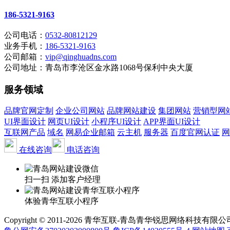
186-5321-9163
公司电话：
0532-80812129
业务手机：
186-5321-9163
公司邮箱：
vip@qinghuadns.com
公司地址：青岛市李沧区金水路1068号保利中央大厦
服务领域
品牌官网定制
企业公司网站
品牌网站建设
集团网站
营销型网
UI界面设计
网页UI设计
小程序UI设计
APP界面UI设计
互联网产品
域名
网易企业邮箱
云主机
服务器
百度官网认证
网
在线咨询
电话咨询
扫一扫 添加客户经理
体验青华互联小程序
Copyright © 2011-2026 青华互联-青岛青华锐思网络科技有限公司 www.qin