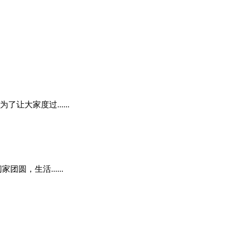
大家度过......
，生活......