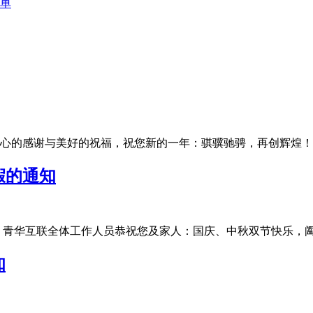
单
的感谢与美好的祝福，祝您新的一年：骐骥驰骋，再创辉煌！为了让
假的通知
华互联全体工作人员恭祝您及家人：国庆、中秋双节快乐，阖家团圆
知