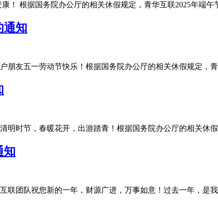
 根据国务院办公厅的相关休假规定，青华互联2025年端午节放假安
的通知
友五一劳动节快乐！根据国务院办公厅的相关休假规定，青华互联20
知
明时节，春暖花开，出游踏青！根据国务院办公厅的相关休假规定，
通知
联团队祝您新的一年，财源广进，万事如意！过去一年，是我们充满