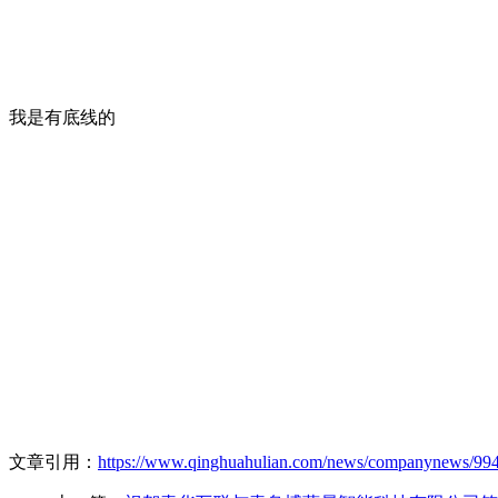
我是有底线的
文章引用：
https://www.qinghuahulian.com/news/companynews/994