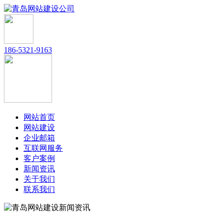
186-5321-9163
网站首页
网站建设
企业邮箱
互联网服务
客户案例
新闻资讯
关于我们
联系我们