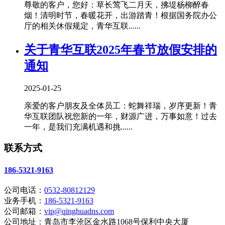
尊敬的客户，您好：草长莺飞二月天，拂堤杨柳醉春
烟！清明时节，春暖花开，出游踏青！根据国务院办公
厅的相关休假规定，青华互联......
关于青华互联2025年春节放假安排的
通知
2025-01-25
亲爱的客户朋友及全体员工：蛇舞祥瑞，岁序更新！青
华互联团队祝您新的一年，财源广进，万事如意！过去
一年，是我们充满机遇和挑......
联系方式
186-5321-9163
公司电话：
0532-80812129
业务手机：
186-5321-9163
公司邮箱：
vip@qinghuadns.com
公司地址：青岛市李沧区金水路1068号保利中央大厦