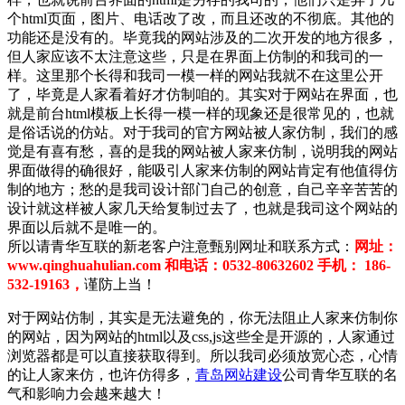
个html页面，图片、电话改了改，而且还改的不彻底。其他的
功能还是没有的。毕竟我的网站涉及的二次开发的地方很多，
但人家应该不太注意这些，只是在界面上仿制的和我司的一
样。这里那个长得和我司一模一样的网站我就不在这里公开
了，毕竟是人家看着好才仿制咱的。其实对于网站在界面，也
就是前台html模板上长得一模一样的现象还是很常见的，也就
是俗话说的仿站。对于我司的官方网站被人家仿制，我们的感
觉是有喜有愁，喜的是我的网站被人家来仿制，说明我的网站
界面做得的确很好，能吸引人家来仿制的网站肯定有他值得仿
制的地方；愁的是我司设计部门自己的创意，自己辛辛苦苦的
设计就这样被人家几天给复制过去了，也就是我司这个网站的
界面以后就不是唯一的。
所以请青华互联的新老客户注意甄别网址和联系方式：
网址：
www.qinghuahulian.com 和电话：0532-80632602 手机： 186-
532-19163，
谨防上当！
对于网站仿制，其实是无法避免的，你无法阻止人家来仿制你
的网站，因为网站的html以及css,js这些全是开源的，人家通过
浏览器都是可以直接获取得到。所以我司必须放宽心态，心情
的让人家来仿，也许仿得多，
青岛网站建设
公司青华互联的名
气和影响力会越来越大！