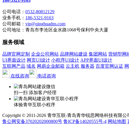
186-5321-9163
公司电话：
0532-80812129
业务手机：
186-5321-9163
公司邮箱：
vip@qinghuadns.com
公司地址：青岛市李沧区金水路1068号保利中央大厦
服务领域
品牌官网定制
企业公司网站
品牌网站建设
集团网站
营销型网
UI界面设计
网页UI设计
小程序UI设计
APP界面UI设计
互联网产品
域名
网易企业邮箱
云主机
服务器
百度官网认证
网
在线咨询
电话咨询
扫一扫 添加客户经理
体验青华互联小程序
Copyright © 2011-2026 青华互联-青岛青华锐思网络科技有限公司 www.qin
鲁公网安备37020202000800号
鲁ICP备14020555号-4
网站地图