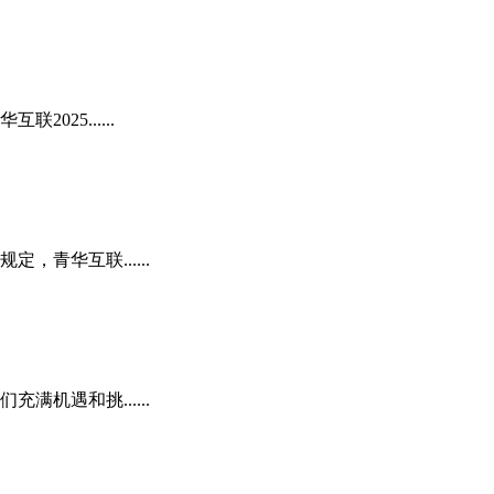
25......
青华互联......
机遇和挑......