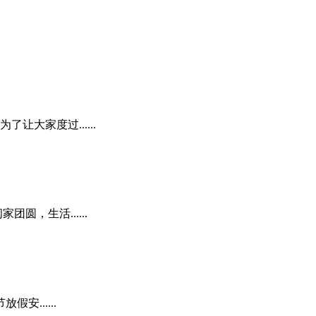
大家度过......
，生活......
......