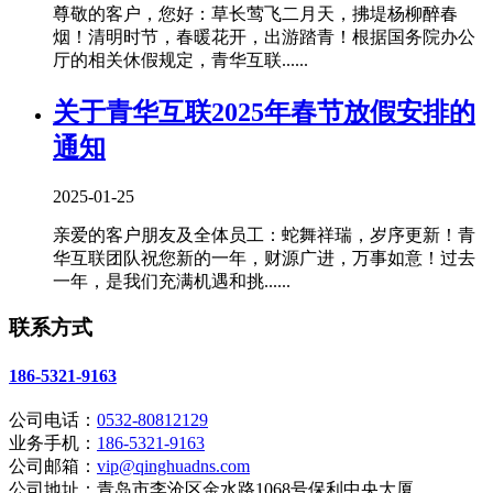
尊敬的客户，您好：草长莺飞二月天，拂堤杨柳醉春
烟！清明时节，春暖花开，出游踏青！根据国务院办公
厅的相关休假规定，青华互联......
关于青华互联2025年春节放假安排的
通知
2025-01-25
亲爱的客户朋友及全体员工：蛇舞祥瑞，岁序更新！青
华互联团队祝您新的一年，财源广进，万事如意！过去
一年，是我们充满机遇和挑......
联系方式
186-5321-9163
公司电话：
0532-80812129
业务手机：
186-5321-9163
公司邮箱：
vip@qinghuadns.com
公司地址：青岛市李沧区金水路1068号保利中央大厦