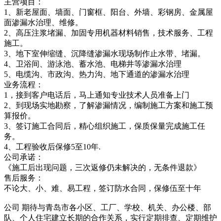
主营项目：
1、新老屋面、墙面、门窗框、阳台、外墙、彩钢房、金属屋
面渗漏水治理、维修。
2、高压注浆堵漏、加固专用机器材料销售，技术服务、工程
施工。
3、地下室伸缩缝、沉降缝渗漏水现场制作止水带、堵漏。
4、卫浴间、游泳池、蓄水池、电梯井等渗漏水治理
5、电缆沟、市政沟、热力沟、地下通道的渗漏水治理
业务流程：
1，接到客户电话后，马上通知专业技术人员准备上门
2、到现场实地勘察，了解渗漏情况，编制施工方案和施工预
算报价。
3、签订施工合同后，精心组织施工，保质保量完成施工任
务。
4、工程验收后保修5至10年.
公司承诺：
《施工后出现问题，三次返修仍未解决的，无条件退款》
售后服务：
不论大、小、难、易工程，签订防水合同，保修伍至十年
公司 期待与青岛市各小区、工厂、学校、机关、办公楼、部
队、个人住宅建立长期的合作关系，实行定期排查、定期维护