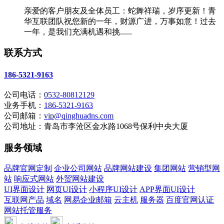
亲爱的客户朋友及全体员工：蛇舞祥瑞，岁序更新！青
华互联团队祝您新的一年，财源广进，万事如意！过去
一年，是我们充满机遇和挑......
联系方式
186-5321-9163
公司电话：
0532-80812129
业务手机：
186-5321-9163
公司邮箱：
vip@qinghuadns.com
公司地址：青岛市李沧区金水路1068号保利中央大厦
服务领域
品牌官网定制
企业公司网站
品牌网站建设
集团网站
营销型网
站
响应式网站
外贸网站建设
UI界面设计
网页UI设计
小程序UI设计
APP界面UI设计
互联网产品
域名
网易企业邮箱
云主机
服务器
百度官网认证
网站托管服务