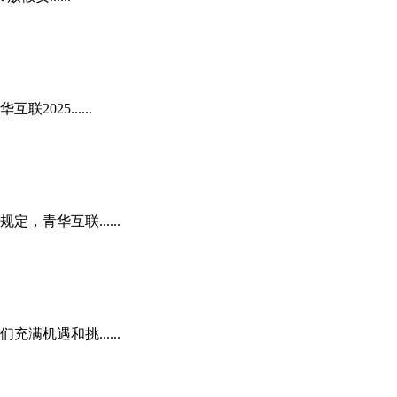
25......
青华互联......
机遇和挑......