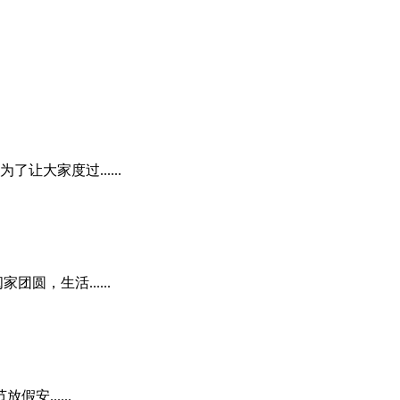
大家度过......
，生活......
......