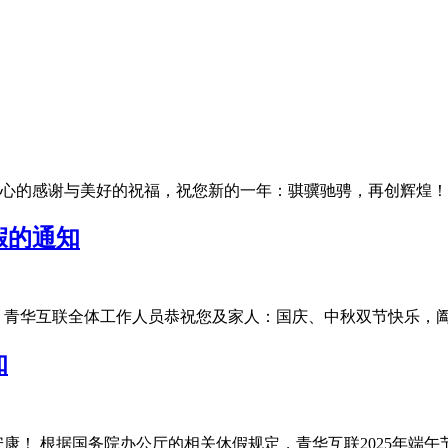
的感谢与美好的祝福，祝您新的一年：骐骥驰骋，再创辉煌！为了让
假的通知
华互联全体工作人员恭祝您及家人：国庆、中秋双节快乐，阖家团圆
知
 根据国务院办公厅的相关休假规定，青华互联2025年端午节放假安