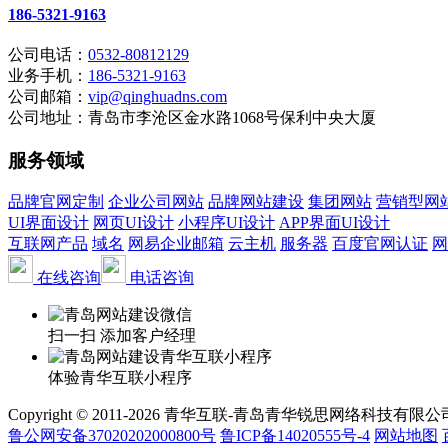
186-5321-9163
公司电话：
0532-80812129
业务手机：
186-5321-9163
公司邮箱：
vip@qinghuadns.com
公司地址：青岛市李沧区金水路1068号保利中央大厦
服务领域
品牌官网定制
企业公司网站
品牌网站建设
集团网站
营销型网
UI界面设计
网页UI设计
小程序UI设计
APP界面UI设计
互联网产品
域名
网易企业邮箱
云主机
服务器
百度官网认证
网
在线咨询
电话咨询
扫一扫 添加客户经理
体验青华互联小程序
Copyright © 2011-2026 青华互联-青岛青华锐思网络科技有限公司 www.qin
鲁公网安备37020202000800号
鲁ICP备14020555号-4
网站地图