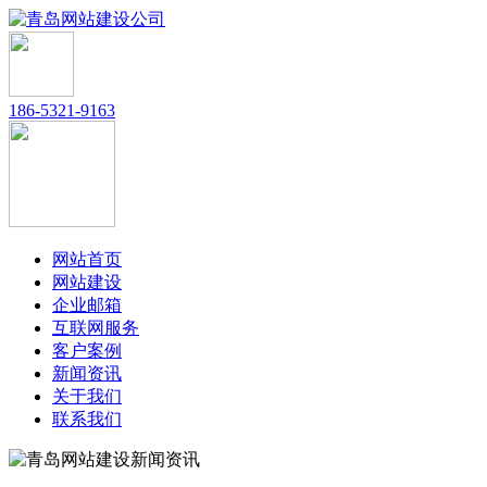
186-5321-9163
网站首页
网站建设
企业邮箱
互联网服务
客户案例
新闻资讯
关于我们
联系我们