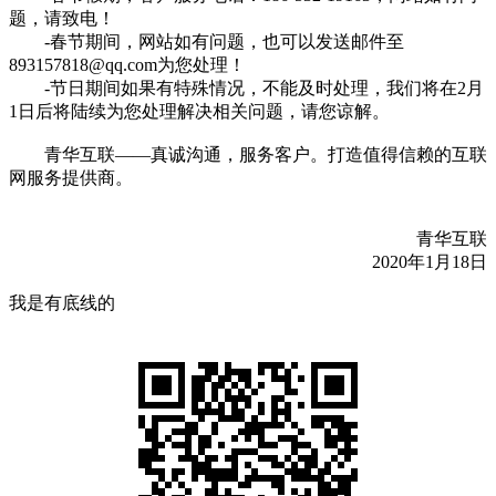
题，请致电！
-春节期间，网站如有问题，也可以发送邮件至
893157818@qq.com为您处理！
-节日期间如果有特殊情况，不能及时处理，我们将在2月
1日后将陆续为您处理解决相关问题，请您谅解。
青华互联——真诚沟通，服务客户。打造值得信赖的互联
网服务提供商。
青华互联
2020年1月18日
我是有底线的