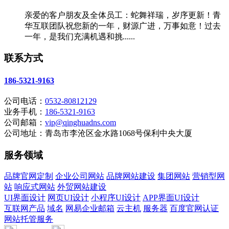
亲爱的客户朋友及全体员工：蛇舞祥瑞，岁序更新！青
华互联团队祝您新的一年，财源广进，万事如意！过去
一年，是我们充满机遇和挑......
联系方式
186-5321-9163
公司电话：
0532-80812129
业务手机：
186-5321-9163
公司邮箱：
vip@qinghuadns.com
公司地址：青岛市李沧区金水路1068号保利中央大厦
服务领域
品牌官网定制
企业公司网站
品牌网站建设
集团网站
营销型网
站
响应式网站
外贸网站建设
UI界面设计
网页UI设计
小程序UI设计
APP界面UI设计
互联网产品
域名
网易企业邮箱
云主机
服务器
百度官网认证
网站托管服务