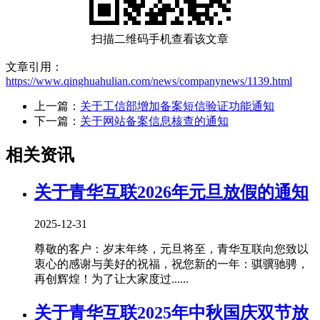
扫描二维码手机查看该文章
文章引用：
https://www.qinghuahulian.com/news/companynews/1139.html
上一篇：
关于工信部增加备案短信验证功能通知
下一篇：
关于网站备案信息核查的通知
相关资讯
关于青华互联2026年元旦放假的通知
2025-12-31
尊敬的客户：岁末年终，元旦将至，青华互联向您致以
衷心的感谢与美好的祝福，祝您新的一年：骐骥驰骋，
再创辉煌！为了让大家度过......
关于青华互联2025年中秋国庆双节放