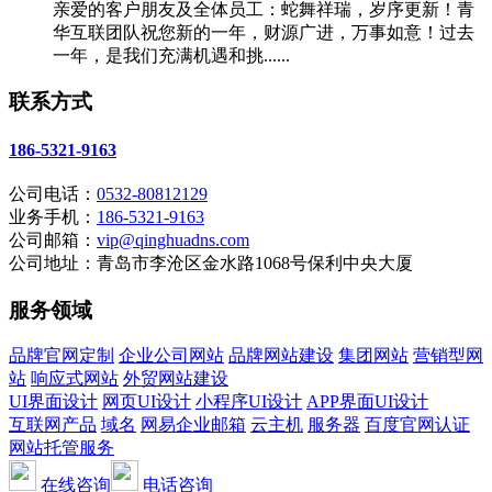
亲爱的客户朋友及全体员工：蛇舞祥瑞，岁序更新！青
华互联团队祝您新的一年，财源广进，万事如意！过去
一年，是我们充满机遇和挑......
联系方式
186-5321-9163
公司电话：
0532-80812129
业务手机：
186-5321-9163
公司邮箱：
vip@qinghuadns.com
公司地址：青岛市李沧区金水路1068号保利中央大厦
服务领域
品牌官网定制
企业公司网站
品牌网站建设
集团网站
营销型网
站
响应式网站
外贸网站建设
UI界面设计
网页UI设计
小程序UI设计
APP界面UI设计
互联网产品
域名
网易企业邮箱
云主机
服务器
百度官网认证
网站托管服务
在线咨询
电话咨询