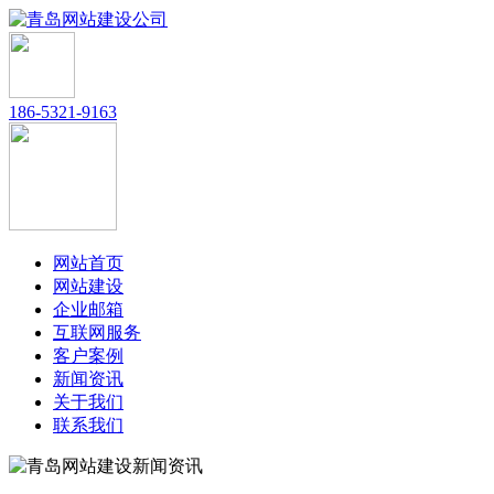
186-5321-9163
网站首页
网站建设
企业邮箱
互联网服务
客户案例
新闻资讯
关于我们
联系我们