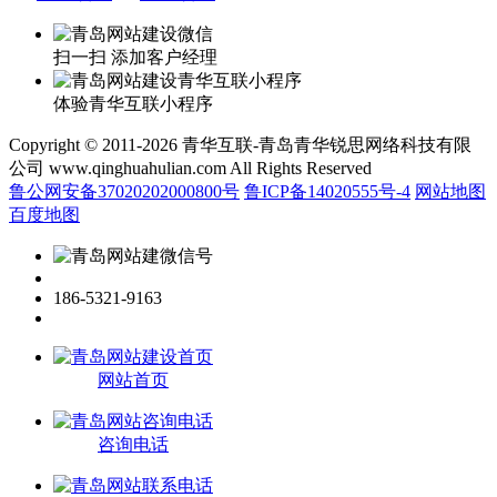
扫一扫 添加客户经理
体验青华互联小程序
Copyright © 2011-2026 青华互联-青岛青华锐思网络科技有限
公司 www.qinghuahulian.com All Rights Reserved
鲁公网安备37020202000800号
鲁ICP备14020555号-4
网站地图
百度地图
186-5321-9163
网站首页
咨询电话