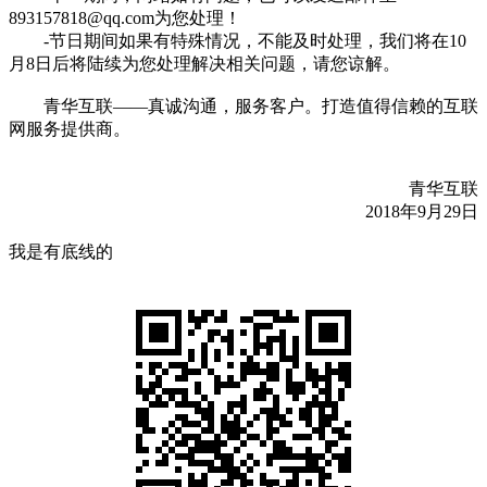
893157818@qq.com为您处理！
-节日期间如果有特殊情况，不能及时处理，我们将在10
月8日后将陆续为您处理解决相关问题，请您谅解。
青华互联——真诚沟通，服务客户。打造值得信赖的互联
网服务提供商。
青华互联
2018年9月29日
我是有底线的