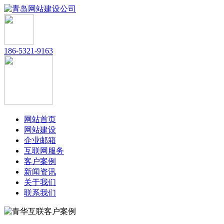
186-5321-9163
网站首页
网站建设
企业邮箱
互联网服务
客户案例
新闻资讯
关于我们
联系我们