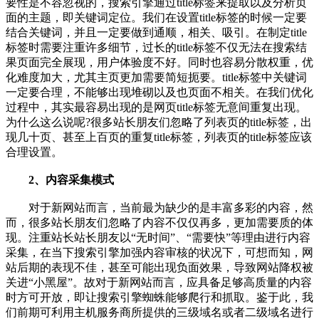
要性是不容忽视的，搜索引擎通过title标签来提取以及分析页
面的主题，即关键词定位。我们在设置title标签的时候一定要
结合关键词，并且一定要做到通顺，相关、吸引。在制定title
标签时需要注重许多细节，过长的title标签不仅无法在搜索结
果页面完全展现，用户体验度不好。同时也容易分散权重，优
化难度加大，尤其主页更加需要简短扼要。title标签中关键词
一定要合理，不能够出现堆砌以及也页面不相关。在我们优化
过程中，其实最容易出现的是网页title标签无意间重复出现。
为什么这么说呢?很多站长朋友们忽略了列表页的title标签，出
现几十页、甚至上百页的重复title标签，列表页的title标签应该
合理设置。
2、内容采集模式
对于新网站而言，当前最为缺少的是丰富多彩的内容，然
而，很多站长朋友们忽略了内容不仅仅再多，更加需要质的体
现。注重站长站长朋友以“无时间”、“需要快”等理由进行内容
采集，在当下搜索引擎加强内容审核的状况下，可想而知，网
站后期的表现不佳，甚至可能出现负面效果，导致网站降权被
关进“小黑屋”。故对于新网站而言，应具备足够高质量的内容
时方可开放，即让搜索引擎蜘蛛能够爬行和抓取。鉴于此，我
们前期可利用主机服务商所提供的三级域名或者二级域名进行