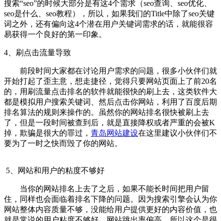
搜索“seo”的时候大部分是有这4个需求（seo查询、seo优化、
seo是什么、seo教程），所以，如果我们的Title中除了seo关键
词之外，还有偏向这4个潜在用户关键词需求的话，就能很容
易获得一个良好的第一印象。
4、刷点击流量导致
前段时间大家都在讨论用户需求的问题，很多小伙伴们就
开始打起了歪主意，想走捷径，觉得只要网站页面上了前20名
的，用刷流量点击排名的软件就能很快的刷上去，这类软件大
都是模拟用户搜索关键词、然后点击你网站，利用了百度后期
排名算法的规则来操作的。虽然你的网站排名很快被刷上去
了，但是一段时间被查到后，就是直接降权或者严重的会被K
掉，欺骗是很大的罪过，
青岛网站建设
在这里建议小伙伴们不
要为了一时之快而毁了你的网站。
5、网站和用户的粘度不够好
当你的网站排名上去了之后，如果不能长时间把用户留
住，同样也会面临着排名下降的问题。因为搜索引擎会认为你
网站整体内容质量不够，没能给用户提供更好的内容价值，也
就是常说的用户粘度不够好，网站跳出率偏高，所以这个是很