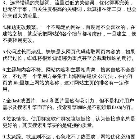
3、选择错误的关键词。流量过低的关键词，优化得再完美，
也无济于事，而关注度很高的关键词，就算排在第二页，也会
带来很大的流量。
4.标题更改频繁。一个不稳定的网站，百度是不会喜欢的，在
建站之初，就应该把网站的各个细节都考虑好，一旦建立，便
不要轻易更改。
5.代码过长而杂乱。蛛蛛是从网页代码读取网页内容的，如果
代码过长，蜘蛛将很难知道哪为重点甚至会截断蜘蛛的爬行。
6.主题与内容不符。网站内容和主题相背离，搜索自然不会喜
欢，不过有一个常用方采集于上海网站建设 公司法，在内容
页的title里加上网站的名称，这对网站主页的排名有一定作
用。
7.全flash或图片。flash和图片固然有吸引力，但不是相对用户
需求及搜索引擎而言的。搜索引擎蜘蛛是不能读取flash内容。
8.垃圾链接。使用群发软件群发垃圾链接，认为链接越多总是
更好的，其实搜索引擎要的是链接的质量。
9.太急躁。欲速则不达，心急吃不了热豆腐，网站优化必须要