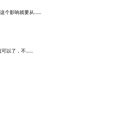
响就要从......
，不......