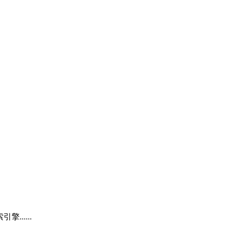
.....