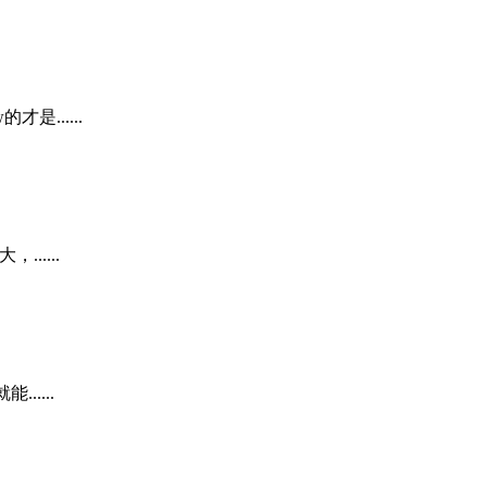
......
.....
....