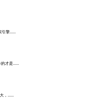
.....
......
.....