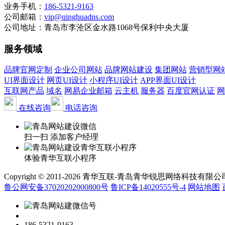
业务手机：
186-5321-9163
公司邮箱：
vip@qinghuadns.com
公司地址：青岛市李沧区金水路1068号保利中央大厦
服务领域
品牌官网定制
企业公司网站
品牌网站建设
集团网站
营销型网
UI界面设计
网页UI设计
小程序UI设计
APP界面UI设计
互联网产品
域名
网易企业邮箱
云主机
服务器
百度官网认证
网
在线咨询
电话咨询
扫一扫 添加客户经理
体验青华互联小程序
Copyright © 2011-2026 青华互联-青岛青华锐思网络科技有限公司 www.qin
鲁公网安备37020202000800号
鲁ICP备14020555号-4
网站地图
186-5321-9163