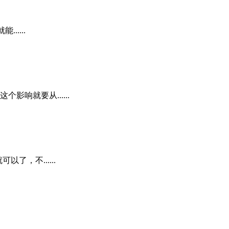
....
响就要从......
，不......