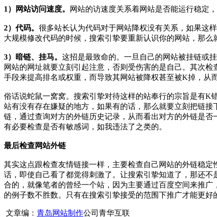
1）网站访问速度。
网站的访速度关系着网站是否能运行稳定，
2）代码。
很多站长认为代码对于网站降权没有关系，如果这样
大规模修改代码的时候，搜索引挚要重新认识你的网站，那么
3）暗链、挂马。
这招是最致命的。一旦自己的网站被挂链或挂
网站的网址就要立刻引起注意，否则受伤害的是自己。其次检
手段来提高排名或权重，而导致其网站被降权甚至被K掉，从
俗话说蛇鼠一窝窝。搜索引挚对待这样的站奉行的宗旨是有K
站有没有存在嫌疑的地方，如果有的话，那么就要立刻把链接
链，通过查询对方的外链历史记录，从而看出对方的外链是否
有必要检查是否有敏感词，如我违法了之类的。
最后检查网站外链
其实这点跟检查友情链接一样，主要检查自己网站的外链稳定
话，即使自己看了都觉得刺激了。让搜索引挚知道了，那还不
合的，就像笔者的曾经一个站，因为主要通过百度空间来推广
的例子数不胜数。只有在搜索引挚接受的范围下推广才能更好
文章编：
青岛网站制作
公司青华互联