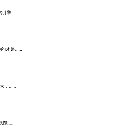
.....
......
.....
....