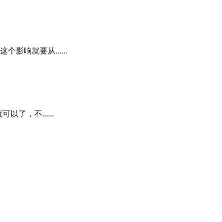
响就要从......
，不......