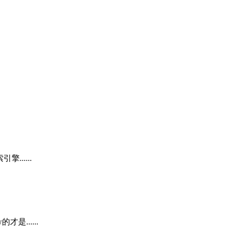
.....
......