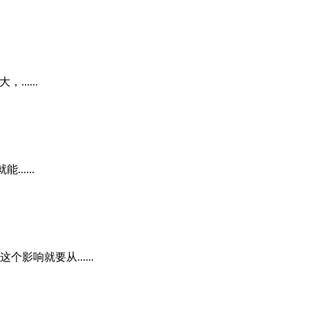
.....
....
响就要从......