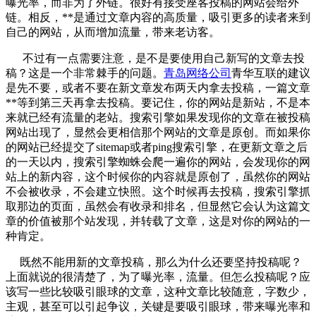
曝光率，而非为了外链。很好有接受座客投稿的网站会给外
链。相反，**是通过文章内容的高质量，吸引更多的读者来到
自己的网站，从而增加流量，带来老访客。
不过有一点需要注意，是不是要使用自己新写的文章去投
稿？这是一个非常棘手的问题。
青岛网络公司
青华互联的建议
是先不要，或者不要在新文章发布两天内拿去投稿，一篇文章
**等到第三天再拿去投稿。要记住，你的网站是新站，不是本
来就已经有流量的老站。搜索引擎如果发现你的文章在被投稿
网站出现了，显然会更相信那个网站的文章是原创。而如果你
的网站已经提交了sitemap或者ping搜索引擎，在更新文章之后
的一天以内，搜索引擎蜘蛛会爬一遍你的网站，会发现你的网
站上的新内容，这个时候你的内容就是原创了，虽然你的网站
不会被收录，不会建立快照。这个时候再去投稿，搜索引擎抓
取那边的页面，虽然会有收录和排名，但显然它会认为这篇文
章的价值被那个站发现，并转载了文章，这是对你的网站的一
种肯定。
既然不能用新的文章投稿，那么为什么还要坚持投稿呢？
上面就说的很清楚了，为了曝光率，流量。但怎么投稿呢？应
该写一些比较吸引眼球的文章，这种文章比较随意，字数少，
主观，甚至可以引起争议，关键是要吸引眼球，带来曝光率和