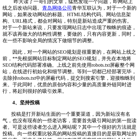
昨天读了一哥们的文章，猛然发现一个问题，即网站上
线之后改动问题。
青岛网络公司
青华互联认为，对于一个新的
网站，如果改动网站的标题、HTML结构代码、网站信息架
构、URL格式，都会对网站，特别是新站造成严重的伤害。
对于一个新站来说，只要发现网站日志中出现了蜘蛛的痕迹，
就不该再做大的结构性调整，要做的，只有内容更新，同时，
在一些不影响全局的情况下做细节的调整。
因此，对一个网站的SEO规划是很重要的，在网站上线之
前，**先根据网站目标制定网站的SEO规划，并先在本地将
SEO结构代码部署准确。上线之前先使用robots.txt屏蔽整个网
站，在线进行初始化和细节调整。等到一切都已经部署完毕，
去除掉robots.txt中的屏蔽代码，提交到搜索引擎，迎接蜘蛛到
来。于此同时，优质的原创内容和少量的高质量外链同时进
行，将起到很好的吸引效果。
4、坚持投稿
投稿是打开新站生面的一个重要渠道，因为新站没有名
气，也没有现有的一些老访客，需要首先吸引网站的第一批读
者。可是这些读者怎么进入网站呢？其中一个很好的方法就是
投稿。向一些权重比较高的网站投稿的直接目的是获取网址的