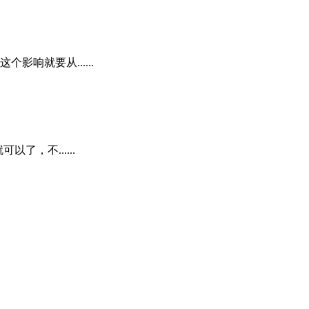
响就要从......
，不......