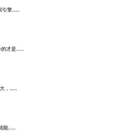
.....
......
.....
....