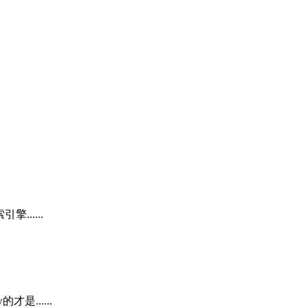
.....
......