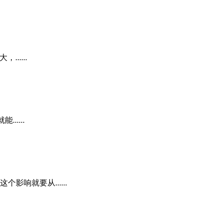
.....
....
响就要从......