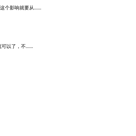
响就要从......
，不......