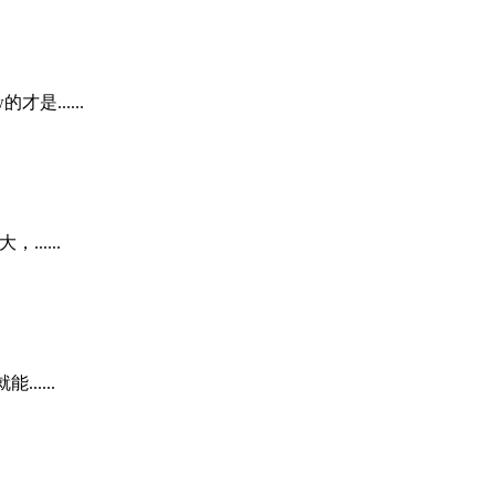
......
.....
....