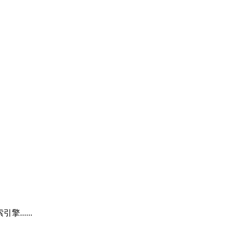
.....