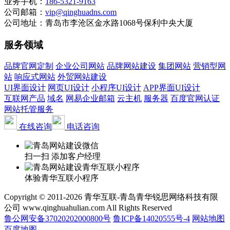
业务手机：
186-5321-9163
公司邮箱：
vip@qinghuadns.com
公司地址：青岛市李沧区金水路1068号保利中央大厦
服务领域
品牌官网定制
企业公司网站
品牌网站建设
集团网站
营销型网
站
响应式网站
外贸网站建设
UI界面设计
网页UI设计
小程序UI设计
APP界面UI设计
互联网产品
域名
网易企业邮箱
云主机
服务器
百度官网认证
网站托管服务
在线咨询
电话咨询
扫一扫 添加客户经理
体验青华互联小程序
Copyright © 2011-2026 青华互联-青岛青华锐思网络科技有限
公司 www.qinghuahulian.com All Rights Reserved
鲁公网安备37020202000800号
鲁ICP备14020555号-4
网站地图
百度地图