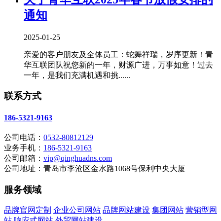
通知
2025-01-25
亲爱的客户朋友及全体员工：蛇舞祥瑞，岁序更新！青
华互联团队祝您新的一年，财源广进，万事如意！过去
一年，是我们充满机遇和挑......
联系方式
186-5321-9163
公司电话：
0532-80812129
业务手机：
186-5321-9163
公司邮箱：
vip@qinghuadns.com
公司地址：青岛市李沧区金水路1068号保利中央大厦
服务领域
品牌官网定制
企业公司网站
品牌网站建设
集团网站
营销型网
站
响应式网站
外贸网站建设