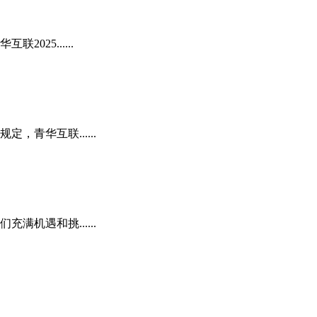
25......
青华互联......
机遇和挑......