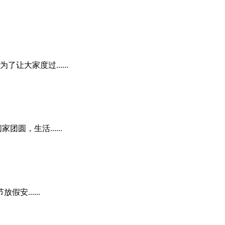
大家度过......
，生活......
......