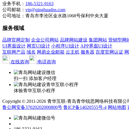
业务手机：
186-5321-9163
公司邮箱：
vip@qinghuadns.com
公司地址：青岛市李沧区金水路1068号保利中央大厦
服务领域
品牌官网定制
企业公司网站
品牌网站建设
集团网站
营销型网
UI界面设计
网页UI设计
小程序UI设计
APP界面UI设计
互联网产品
域名
网易企业邮箱
云主机
服务器
百度官网认证
网
在线咨询
电话咨询
扫一扫 添加客户经理
体验青华互联小程序
Copyright © 2011-2026 青华互联-青岛青华锐思网络科技有限公司 www.qin
鲁公网安备37020202000800号
鲁ICP备14020555号-4
网站地图
186-5321-9163