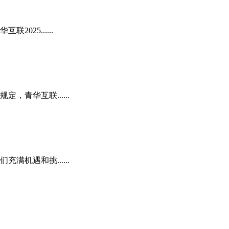
25......
青华互联......
机遇和挑......