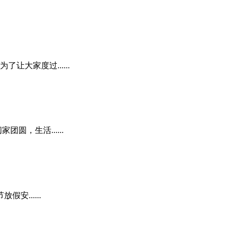
大家度过......
，生活......
......