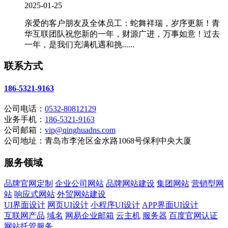
2025-01-25
亲爱的客户朋友及全体员工：蛇舞祥瑞，岁序更新！青
华互联团队祝您新的一年，财源广进，万事如意！过去
一年，是我们充满机遇和挑......
联系方式
186-5321-9163
公司电话：
0532-80812129
业务手机：
186-5321-9163
公司邮箱：
vip@qinghuadns.com
公司地址：青岛市李沧区金水路1068号保利中央大厦
服务领域
品牌官网定制
企业公司网站
品牌网站建设
集团网站
营销型网
站
响应式网站
外贸网站建设
UI界面设计
网页UI设计
小程序UI设计
APP界面UI设计
互联网产品
域名
网易企业邮箱
云主机
服务器
百度官网认证
网站托管服务