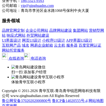
业务手机：
186-5321-9163
公司邮箱：
vip@qinghuadns.com
公司地址：青岛市李沧区金水路1068号保利中央大厦
服务领域
品牌官网定制
企业公司网站
品牌网站建设
集团网站
营销型网
站
响应式网站
外贸网站建设
UI界面设计
网页UI设计
小程序UI设计
APP界面UI设计
互联网产品
域名
网易企业邮箱
云主机
服务器
百度官网认证
网站托管服务
在线咨询
电话咨询
扫一扫 添加客户经理
体验青华互联小程序
Copyright © 2011-2026 青华互联-青岛青华锐思网络科技有限
公司 www.qinghuahulian.com All Rights Reserved
鲁公网安备37020202000800号
鲁ICP备14020555号-4
网站地图
百度地图