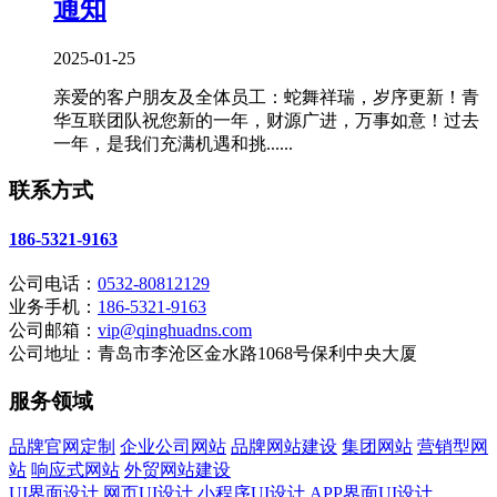
通知
2025-01-25
亲爱的客户朋友及全体员工：蛇舞祥瑞，岁序更新！青
华互联团队祝您新的一年，财源广进，万事如意！过去
一年，是我们充满机遇和挑......
联系方式
186-5321-9163
公司电话：
0532-80812129
业务手机：
186-5321-9163
公司邮箱：
vip@qinghuadns.com
公司地址：青岛市李沧区金水路1068号保利中央大厦
服务领域
品牌官网定制
企业公司网站
品牌网站建设
集团网站
营销型网
站
响应式网站
外贸网站建设
UI界面设计
网页UI设计
小程序UI设计
APP界面UI设计