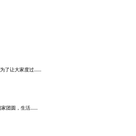
大家度过......
，生活......