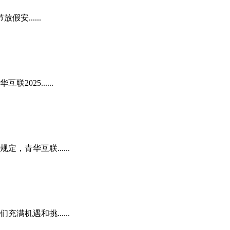
......
25......
青华互联......
机遇和挑......